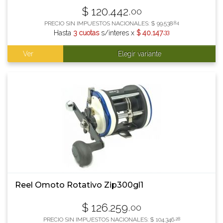
$
120.442
,00
PRECIO SIN IMPUESTOS NACIONALES:
$
99.538
,84
Hasta
3 cuotas
s/interes x
$
40.147
,33
Ver
Elegir variante
Reel Omoto Rotativo Zip300gl1
$
126.259
,00
PRECIO SIN IMPUESTOS NACIONALES:
$
104.346
,28