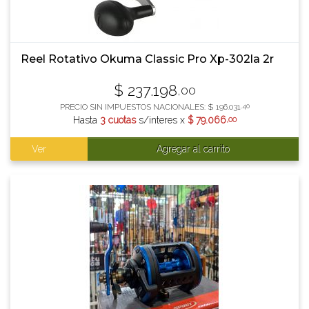
Reel Rotativo Okuma Classic Pro Xp-302la 2r
$
237.198
,00
PRECIO SIN IMPUESTOS NACIONALES:
$
196.031
,40
Hasta
3 cuotas
s/interes x
$
79.066
,00
Ver
Agregar al carrito