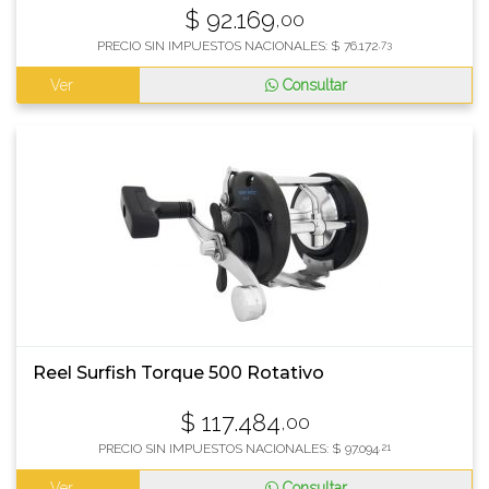
$
92.169
,00
PRECIO SIN IMPUESTOS NACIONALES:
$
76.172
,73
Ver
Consultar
Reel Surfish Torque 500 Rotativo
$
117.484
,00
PRECIO SIN IMPUESTOS NACIONALES:
$
97.094
,21
Ver
Consultar