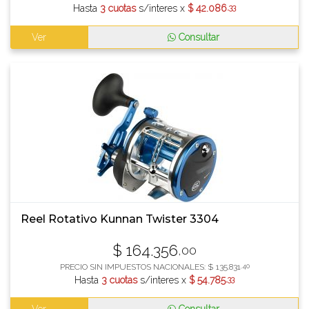
Hasta
3 cuotas
s/interes x
$
42.086
,33
Ver
Consultar
Reel Rotativo Kunnan Twister 3304
$
164.356
,00
PRECIO SIN IMPUESTOS NACIONALES:
$
135.831
,40
Hasta
3 cuotas
s/interes x
$
54.785
,33