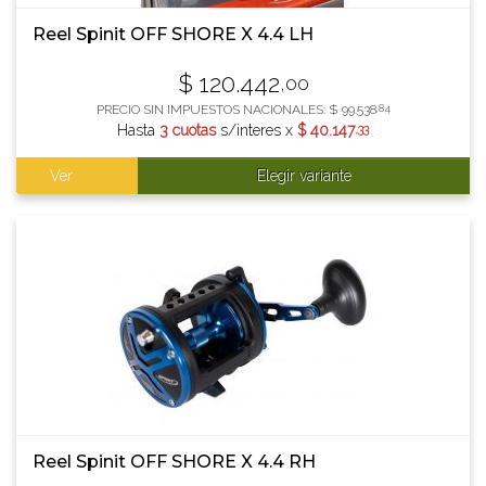
Reel Spinit OFF SHORE X 4.4 LH
$
120.442
,00
PRECIO SIN IMPUESTOS NACIONALES:
$
99.538
,84
Hasta
3 cuotas
s/interes x
$
40.147
,33
Ver
Elegir variante
Reel Spinit OFF SHORE X 4.4 RH