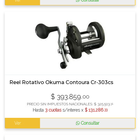
Ver
Consultar
Reel Rotativo Okuma Contoura Cr-303cs
$
393.859
,00
PRECIO SIN IMPUESTOS NACIONALES:
$
325.503
,31
Hasta
3 cuotas
s/interes x
$
131.286
,33
Ver
Consultar