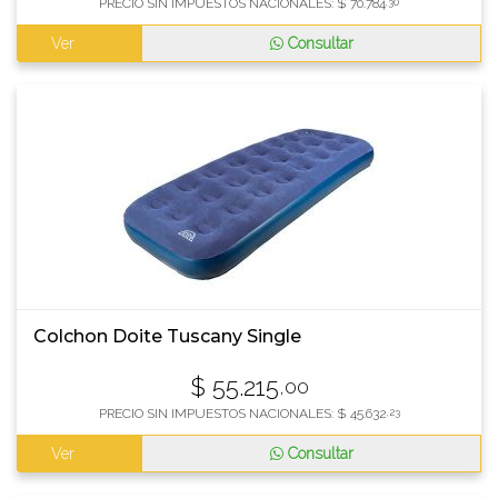
PRECIO SIN IMPUESTOS NACIONALES:
$
70.784
,30
Ver
Consultar
Colchon Doite Tuscany Single
$
55.215
,00
PRECIO SIN IMPUESTOS NACIONALES:
$
45.632
,23
Ver
Consultar