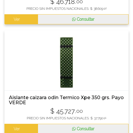
$
46.718
,00
PRECIO SIN IMPUESTOS NACIONALES:
$
38.609
,92
Ver
Consultar
Aislante caizara odin Termico Xpe 350 grs. Payo
VERDE
$
45.727
,00
PRECIO SIN IMPUESTOS NACIONALES:
$
37.790
,91
Ver
Consultar