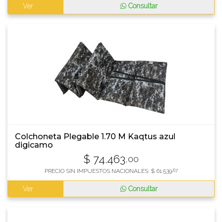
Ver
Consultar
Colchoneta Plegable 1.70 M Kaqtus azul
digicamo
$
74.463
,00
PRECIO SIN IMPUESTOS NACIONALES:
$
61.539
,67
Ver
Consultar