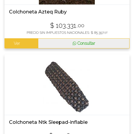
Colchoneta Azteq Ruby
$
103.331
,00
PRECIO SIN IMPUESTOS NACIONALES:
$
85.397
,52
Ver
Consultar
Colchoneta Ntk Sleepad-inflable