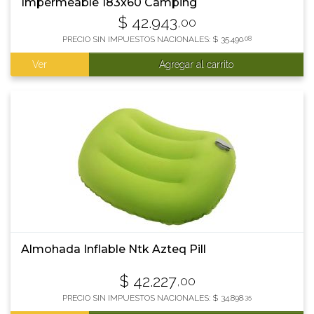
Impermeable 183x60 Camping
$
42.943
,00
PRECIO SIN IMPUESTOS NACIONALES:
$
35.490
,08
Ver
Agregar al carrito
Almohada Inflable Ntk Azteq Pill
$
42.227
,00
PRECIO SIN IMPUESTOS NACIONALES:
$
34.898
,35