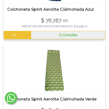
Colchoneta Spinit Aerolite C/almohada Azul
$
76.787
,00
PRECIO SIN IMPUESTOS NACIONALES:
$
63.460
,33
Ver
Consultar
Colchoneta Spinit Aerolite C/almohada Verde