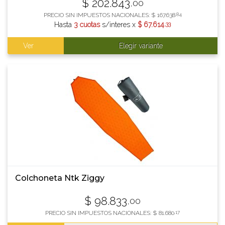
$
202.843
,00
PRECIO SIN IMPUESTOS NACIONALES:
$
167.638
,84
Hasta
3 cuotas
s/interes x
$
67.614
,33
Ver
Elegir variante
Colchoneta Ntk Ziggy
$
98.833
,00
PRECIO SIN IMPUESTOS NACIONALES:
$
81.680
,17