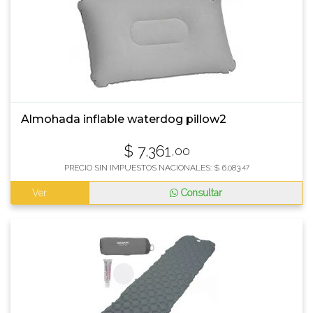
Almohada inflable waterdog pillow2
$
7.361
,00
PRECIO SIN IMPUESTOS NACIONALES:
$
6.083
,47
Ver
Consultar