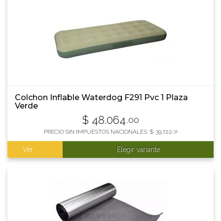
Colchon Inflable Waterdog F291 Pvc 1 Plaza
Verde
$
48.064
,00
PRECIO SIN IMPUESTOS NACIONALES:
$
39.722
,31
Ver
Elegir variante