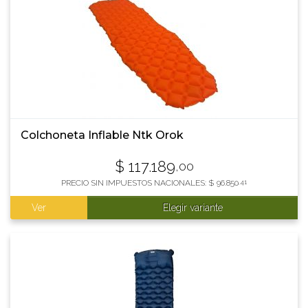
Colchoneta Inflable Ntk Orok
$
117.189
,00
PRECIO SIN IMPUESTOS NACIONALES:
$
96.850
,41
Ver
Elegir variante