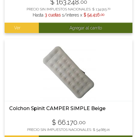
$
163.248
,00
PRECIO SIN IMPUESTOS NACIONALES:
$
134.915
,70
Hasta
3 cuotas
s/interes x
$
54.416
,00
Ver
Agregar al carrito
Colchon Spinit CAMPER SIMPLE Beige
$
66.170
,00
PRECIO SIN IMPUESTOS NACIONALES:
$
54.685
,95