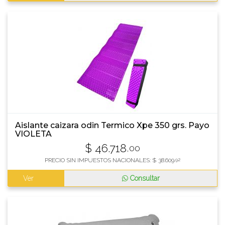
Aislante caizara odin Termico Xpe 350 grs. Payo
VIOLETA
$
46.718
,00
PRECIO SIN IMPUESTOS NACIONALES:
$
38.609
,92
Ver
Consultar