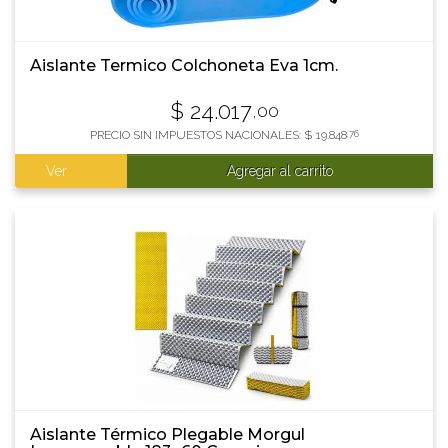
Aislante Termico Colchoneta Eva 1cm.
$
24.017
,00
PRECIO SIN IMPUESTOS NACIONALES:
$
19.848
,76
Ver
Agregar al carrito
Aislante Térmico Plegable Morgul