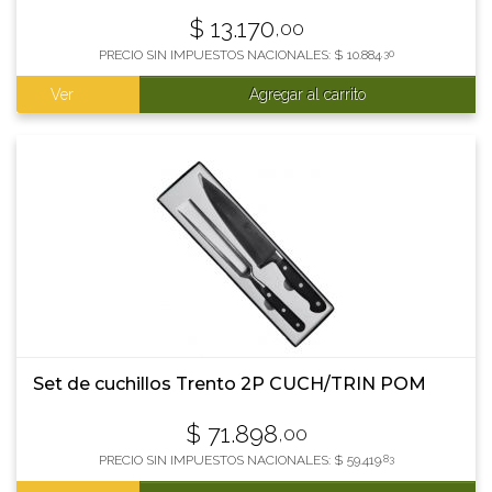
$
13.170
,00
PRECIO SIN IMPUESTOS NACIONALES:
$
10.884
,30
Ver
Agregar al carrito
Set de cuchillos Trento 2P CUCH/TRIN POM
$
71.898
,00
PRECIO SIN IMPUESTOS NACIONALES:
$
59.419
,83