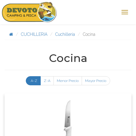
CUCHILLERIA
Cuchillería
Cocina
Cocina
A-Z
Z-A
Menor Precio
Mayor Precio