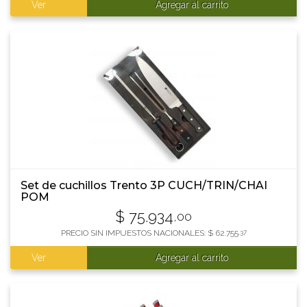
Ver
Agregar al carrito
Set de cuchillos Trento 3P CUCH/TRIN/CHAI
POM
$
75.934
,00
PRECIO SIN IMPUESTOS NACIONALES:
$
62.755
,37
Ver
Agregar al carrito