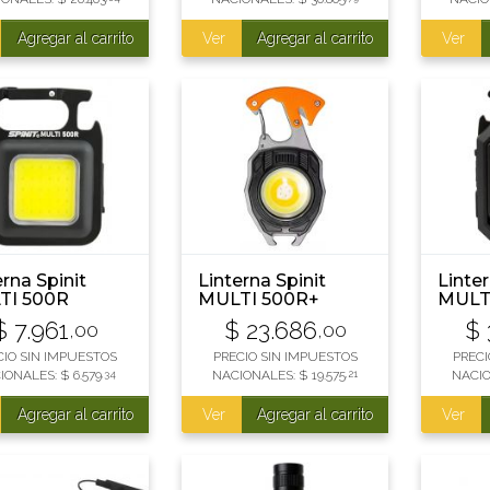
Agregar al carrito
Ver
Agregar al carrito
Ver
erna Spinit
Linterna Spinit
Linter
TI 500R
MULTI 500R+
MULT
VERO
ENCENDEDOR
RECA
$
7.961
$
23.686
$
,00
,00
rgable
RECARGABLE
CIO SIN IMPUESTOS
PRECIO SIN IMPUESTOS
PRECI
IONALES:
$
6.579
,34
NACIONALES:
$
19.575
,21
NACI
Agregar al carrito
Ver
Agregar al carrito
Ver