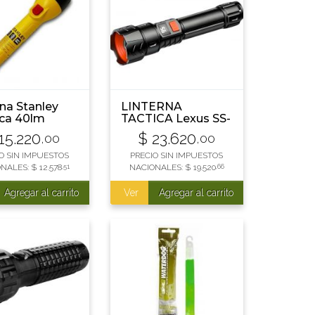
rna Stanley
LINTERNA
ica 40lm
TACTICA Lexus SS-
SD-5239 800
15.220
$
23.620
,00
,00
LUMENS PVC
ALTO IMPACTO 5
O SIN IMPUESTOS
PRECIO SIN IMPUESTOS
FUNCIONES LUZ
ONALES:
$
12.578
,51
NACIONALES:
$
19.520
,66
LATERAL DISPLAY
INDICADOR DE
Agregar al carrito
Ver
Agregar al carrito
CARGA ZOOM
FUNCION POWER
BANK BATERIA
INTER