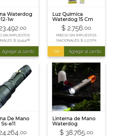
rna Waterdog
Luz Quimica
12-1w
Waterdog 15 Cm
función 80
23.492
$
2.756
,00
,00
ns 80 M
 High 1 W Led
O SIN IMPUESTOS
PRECIO SIN IMPUESTOS
ONALES:
$
19.414
,88
NACIONALES:
$
2.277
,69
Agregar al carrito
Ver
Agregar al carrito
rna De Mano
Linterna de Mano
 Ss-e11
Waterdog
ca Autonomía
Recargable 600
24.264
$
38.765
,00
,00
r 500m.
lumens modelo