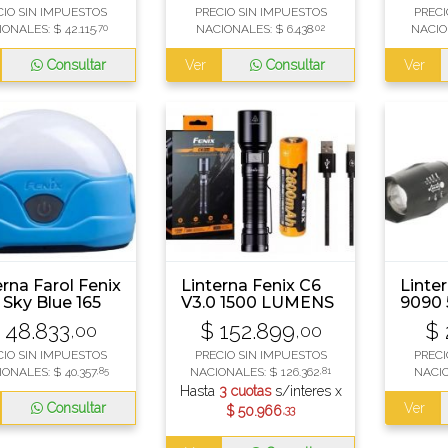
CIO SIN IMPUESTOS
PRECIO SIN IMPUESTOS
PRECI
IONALES:
$
42.115
,70
NACIONALES:
$
6.438
,02
NACIO
Consultar
Ver
Consultar
Ver
erna Farol Fenix
Linterna Fenix C6
Linter
 Sky Blue 165
V3.0 1500 LUMENS
9090
ens
48.833
$
152.899
$
,00
,00
CIO SIN IMPUESTOS
PRECIO SIN IMPUESTOS
PRECI
IONALES:
$
40.357
,85
NACIONALES:
$
126.362
,81
NACI
Hasta
3 cuotas
s/interes x
Consultar
Ver
$
50.966
,33