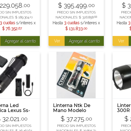
ENS NG
LUMENS NG
NEG
229.058
$
395.499
$
3
,00
,00
CIO SIN IMPUESTOS
PRECIO SIN IMPUESTOS
PRECI
IONALES:
$
189.304
,13
NACIONALES:
$
326.858
,68
NACIO
3 cuotas
s/interes x
Hasta
3 cuotas
s/interes x
Hasta
3
$
76.352
,67
$
131.833
,00
Agregar al carrito
Ver
Agregar al carrito
Ver
erna Led
Linterna Ntk De
Linter
ica Lexus Ss-
Mano Modelo
300R 
2 Autonomia
Cymba Recargable
$
32.021
$
37.275
$
,00
,00
h 250m
Usb
CIO SIN IMPUESTOS
PRECIO SIN IMPUESTOS
PRECI
IONALES:
$
26.463
,64
NACIONALES:
$
30.805
,79
NACIO