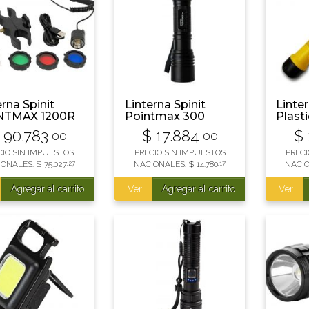
erna Spinit
Linterna Spinit
Linte
NTMAX 1200R
Pointmax 300
Plast
TER
90.783
$
17.884
$
,00
,00
rgable
CIO SIN IMPUESTOS
PRECIO SIN IMPUESTOS
PRECI
IONALES:
$
75.027
,27
NACIONALES:
$
14.780
,17
NACI
Agregar al carrito
Ver
Agregar al carrito
Ver