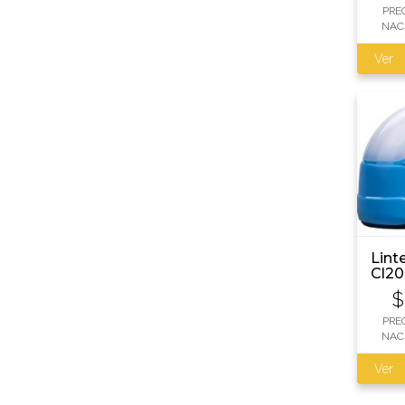
PRE
NAC
Ver
Lint
Cl20
Lum
$
PRE
NAC
Ver