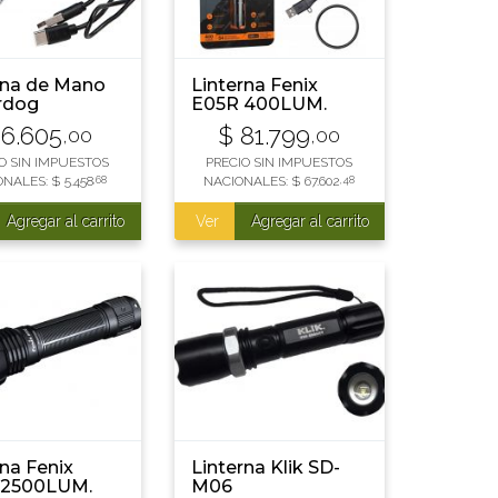
rna de Mano
Linterna Fenix
rdog
E05R 400LUM.
gable 70
6.605
$
81.799
,00
,00
ns WOL511
O SIN IMPUESTOS
PRECIO SIN IMPUESTOS
ONALES:
$
5.458
,68
NACIONALES:
$
67.602
,48
Agregar al carrito
Ver
Agregar al carrito
rna Fenix
Linterna Klik SD-
 2500LUM.
M06