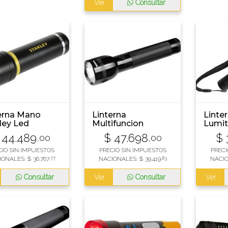
Ver
Consultar
erna Mano
Linterna
Linter
ley Led
Multifuncion
Lumit
inio 340lm
Waterdog 002 150
Recar
44.489
$
47.698
$
,00
,00
9
Lumenes
CIO SIN IMPUESTOS
PRECIO SIN IMPUESTOS
PRECI
IONALES:
$
36.767
,77
NACIONALES:
$
39.419
,83
NACI
Consultar
Ver
Consultar
Ver