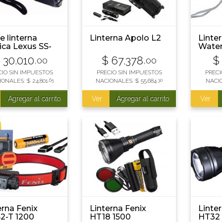
e linterna
Linterna Apolo L2
Linte
ica Lexus SS-
Wate
-2F led XM-L2
Recar
$
30.010
$
67.378
$
,00
,00
000 Lumens 2
lume
 zoom 2000x
CIO SIN IMPUESTOS
PRECIO SIN IMPUESTOS
PRECI
 bat
IONALES:
$
24.801
,65
NACIONALES:
$
55.684
,30
NACI
Agregar al carrito
Ver
Agregar al carrito
Ver
erna Fenix
Linterna Fenix
Linte
2-T 1200
HT18 1500
HT32