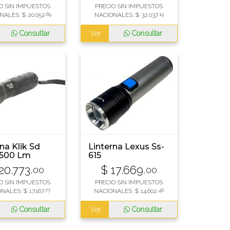
WOL3089
O SIN IMPUESTOS
PRECIO SIN IMPUESTOS
NALES:
$
20.052
,89
NACIONALES:
$
32.037
,19
Consultar
Ver
Consultar
na Klik Sd
Linterna Lexus Ss-
 500 Lm
615
20.773
$
17.669
,00
,00
O SIN IMPUESTOS
PRECIO SIN IMPUESTOS
ONALES:
$
17.167
,77
NACIONALES:
$
14.602
,48
Consultar
Ver
Consultar