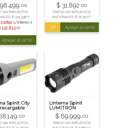
RA
98.499
$
31.892
,00
,00
O SIN IMPUESTOS
PRECIO SIN IMPUESTOS
NALES:
$
329.338
,02
NACIONALES:
$
26.357
,02
 cuotas
s/interes x
Ver
Agregar al carrito
$
132.833
,00
Agregar al carrito
na Spinit City
Linterna Spinit
recargable
LUMITRON
2000RD Funda
28.149
$
69.999
,00
,00
Recargable
O SIN IMPUESTOS
PRECIO SIN IMPUESTOS
NALES:
$
23.263
,64
NACIONALES:
$
57.850
,41