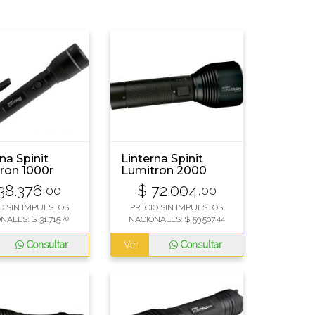
na Spinit
Linterna Spinit
ron 1000r
Lumitron 2000
gable
Recargable
38.376
$
72.004
,00
,00
O SIN IMPUESTOS
PRECIO SIN IMPUESTOS
ONALES:
$
31.715
,70
NACIONALES:
$
59.507
,44
Consultar
Ver
Consultar