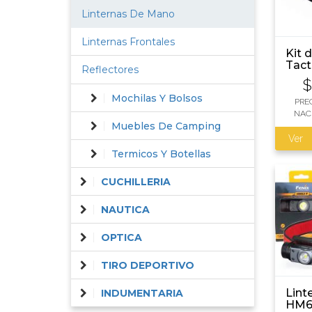
Linternas De Mano
Linternas Frontales
Kit d
Tact
Reflectores
A100
T6 1
Mochilas Y Bolsos
func
PRE
inclu
NAC
Muebles De Camping
Ver
Termicos Y Botellas
CUCHILLERIA
NAUTICA
OPTICA
TIRO DEPORTIVO
Lint
INDUMENTARIA
HM6