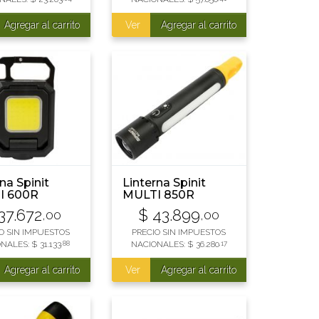
Agregar al carrito
Ver
Agregar al carrito
na Spinit
Linterna Spinit
I 600R
MULTI 850R
RGABLE
recargable
37.672
$
43.899
,00
,00
O SIN IMPUESTOS
PRECIO SIN IMPUESTOS
ONALES:
$
31.133
,88
NACIONALES:
$
36.280
,17
Agregar al carrito
Ver
Agregar al carrito