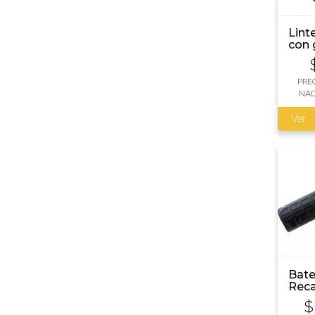
Lint
con 
lum
PRE
NAC
Ver
Bate
Reca
$