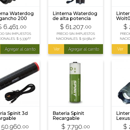
erna Waterdog
Linterna Waterdog
Linte
gancho 200
de alta potencia
Wolt0
ens WOLBQ1
1000 lumens
Multi
$
6.461
$
61.207
$
,00
,00
WOLX68
Lume
3xaaa
CIO SIN IMPUESTOS
PRECIO SIN IMPUESTOS
PRECI
IONALES:
$
5.339
,67
NACIONALES:
$
50.584
,30
NACI
Agregar al carrito
Ver
Agregar al carrito
Ver
ria Spinit 3d
Bateria Spinit
Linte
rgable
Recargable
Lexus
Tácti
50.960
$
7.790
$
,00
,00
350 H