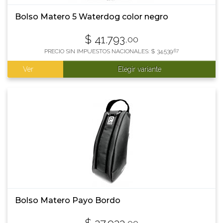
Bolso Matero 5 Waterdog color negro
$
41.793
,00
PRECIO SIN IMPUESTOS NACIONALES:
$
34.539
,67
Ver
Elegir variante
Bolso Matero Payo Bordo
,00