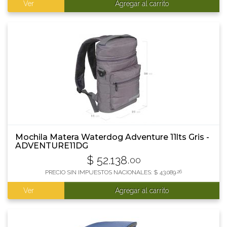
Ver
Agregar al carrito
Mochila Matera Waterdog Adventure 11lts Gris -
ADVENTURE11DG
$
52.138
,00
PRECIO SIN IMPUESTOS NACIONALES:
$
43.089
,26
Ver
Agregar al carrito