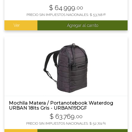
$
64.999
,00
PRECIO SIN IMPUESTOS NACIONALES:
$
53.718
,18
Ver
Agregar al carrito
Mochila Matera / Portanotebook Waterdog
URBAN 18lts Gris - URBAN19DGF
$
63.769
,00
PRECIO SIN IMPUESTOS NACIONALES:
$
52.701
,65