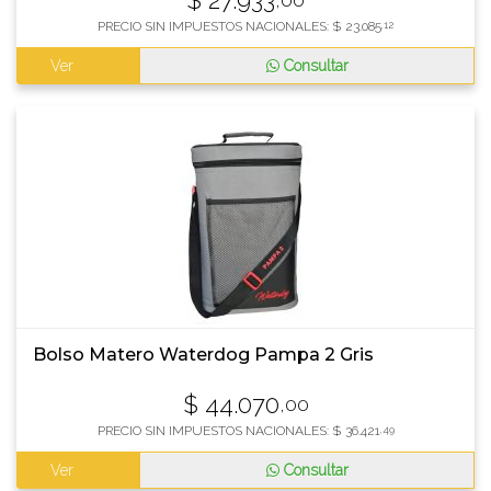
$
27.933
PRECIO SIN IMPUESTOS NACIONALES:
$
23.085
,12
Ver
Consultar
Bolso Matero Waterdog Pampa 2 Gris
$
44.070
,00
PRECIO SIN IMPUESTOS NACIONALES:
$
36.421
,49
Ver
Consultar