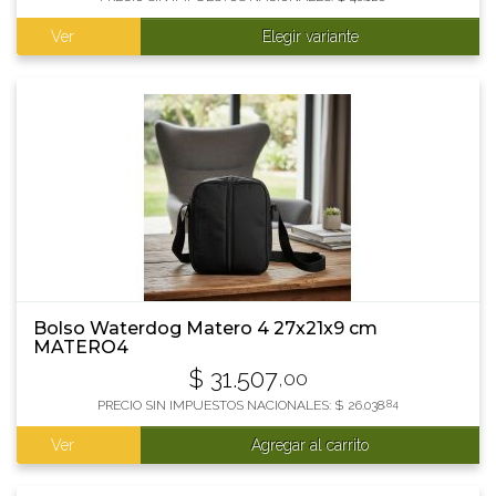
Ver
Elegir variante
Bolso Waterdog Matero 4 27x21x9 cm
MATERO4
$
31.507
,00
PRECIO SIN IMPUESTOS NACIONALES:
$
26.038
,84
Ver
Agregar al carrito