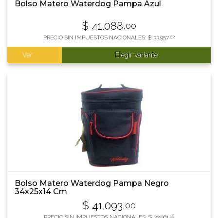
Bolso Matero Waterdog Pampa Azul
$
41.088
,00
PRECIO SIN IMPUESTOS NACIONALES:
$
33.957
,02
Ver
Elegir variante
Bolso Matero Waterdog Pampa Negro
34x25x14 Cm
$
41.093
,00
PRECIO SIN IMPUESTOS NACIONALES:
$
33.961
,16