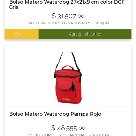
Bolso Matero Waterdog 27x21x9 cm color DGF
Gris
$
31.507
,00
PRECIO SIN IMPUESTOS NACIONALES:
$
26.038
,84
Ver
Agregar al carrito
Bolso Matero Waterdog Pampa Rojo
$
48.555
,00
PRECIO SIN IMPUESTOS NACIONALES:
$
40.128
,10