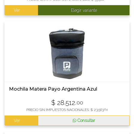
Ver
Elegir variante
Mochila Matera Payo Argentina Azul
$
28.512
,00
PRECIO SIN IMPUESTOS NACIONALES:
$
23.563
,64
Ver
Consultar