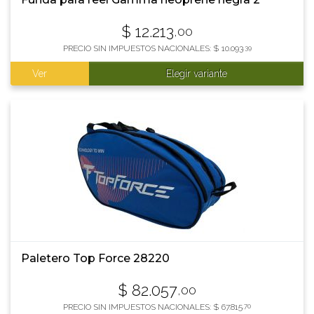
$
12.213
,00
PRECIO SIN IMPUESTOS NACIONALES:
$
10.093
,39
Ver
Elegir variante
Paletero Top Force 28220
$
82.057
,00
PRECIO SIN IMPUESTOS NACIONALES:
$
67.815
,70