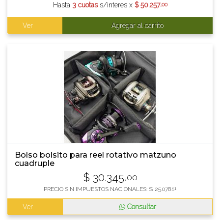
Hasta
3 cuotas
s/interes x
$
50.257
,00
Ver
Agregar al carrito
Bolso bolsito para reel rotativo matzuno
cuadruple
$
30.345
,00
PRECIO SIN IMPUESTOS NACIONALES:
$
25.078
,51
Ver
Consultar