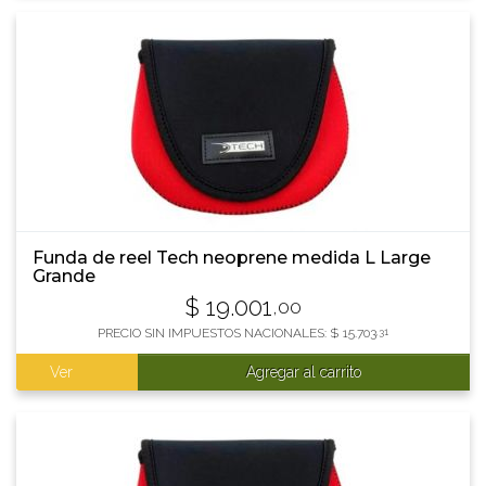
Funda de reel Tech neoprene medida L Large
Grande
$
19.001
,00
PRECIO SIN IMPUESTOS NACIONALES:
$
15.703
,31
Ver
Agregar al carrito