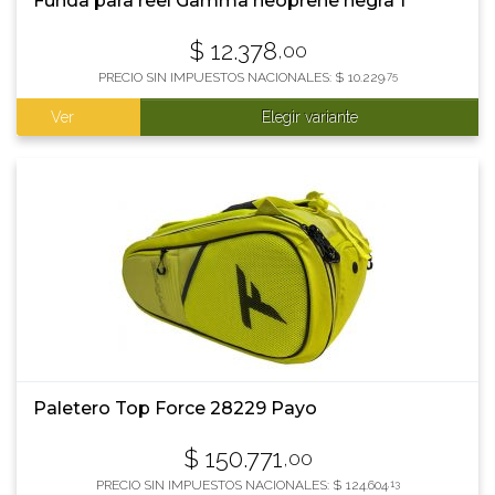
Funda para reel Gamma neoprene negra 1
$
12.378
,00
PRECIO SIN IMPUESTOS NACIONALES:
$
10.229
,75
Ver
Elegir variante
Paletero Top Force 28229 Payo
$
150.771
,00
PRECIO SIN IMPUESTOS NACIONALES:
$
124.604
,13