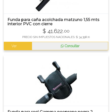
Funda para caña acolchada matzuno 1,55 mts
interior PVC con cierre
$
41.622
,00
PRECIO SIN IMPUESTOS NACIONALES:
$
34.398
,35
Ver
Consultar
Funda para reel Gamma neoprene negra 2