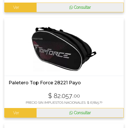
Ver
Consultar
Paletero Top Force 28221 Payo
$
82.057
,00
PRECIO SIN IMPUESTOS NACIONALES:
$
67.815
,70
Ver
Consultar