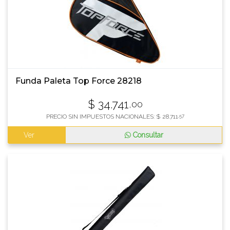
Funda Paleta Top Force 28218
$
34.741
,00
PRECIO SIN IMPUESTOS NACIONALES:
$
28.711
,57
Ver
Consultar