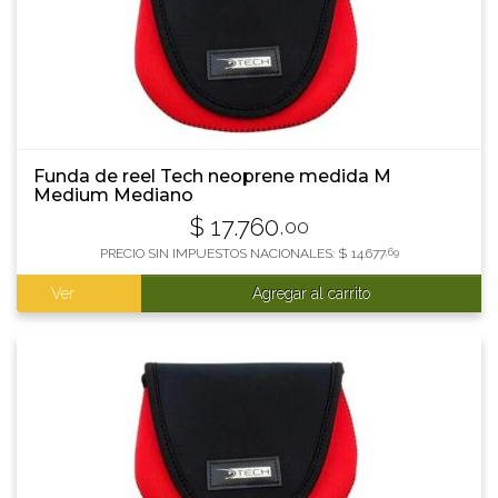
Funda de reel Tech neoprene medida M
Medium Mediano
$
17.760
,00
PRECIO SIN IMPUESTOS NACIONALES:
$
14.677
,69
Ver
Agregar al carrito