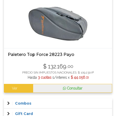
Paletero Top Force 28223 Payo
$
132.169
,00
PRECIO SIN IMPUESTOS NACIONALES:
$
109.230
,58
Hasta
3 cuotas
s/interes x
$
44.056
,33
Ver
Consultar
Combos
Gift Card