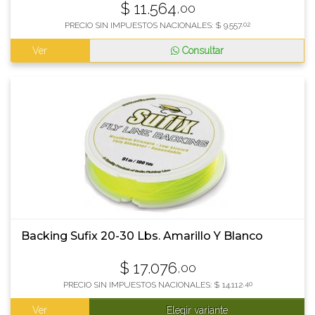
$
11.564
,00
PRECIO SIN IMPUESTOS NACIONALES:
$
9.557
,02
Ver
Consultar
Backing Sufix 20-30 Lbs. Amarillo Y Blanco
$
17.076
,00
PRECIO SIN IMPUESTOS NACIONALES:
$
14.112
,40
Ver
Elegir variante