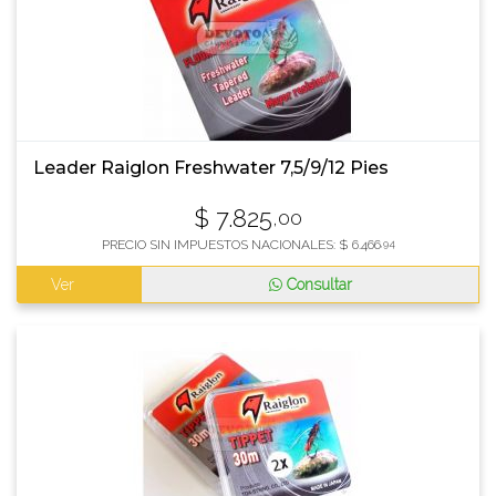
Leader Raiglon Freshwater 7,5/9/12 Pies
$
7.825
,00
PRECIO SIN IMPUESTOS NACIONALES:
$
6.466
,94
Ver
Consultar