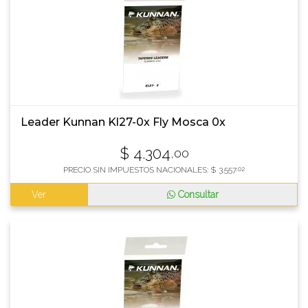
Leader Kunnan Kl27-0x Fly Mosca 0x
$
4.304
,00
PRECIO SIN IMPUESTOS NACIONALES:
$
3.557
,02
Ver
Consultar