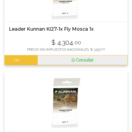
Leader Kunnan Kl27-1x Fly Mosca 1x
$
4.304
,00
PRECIO SIN IMPUESTOS NACIONALES:
$
3.557
,02
Ver
Consultar