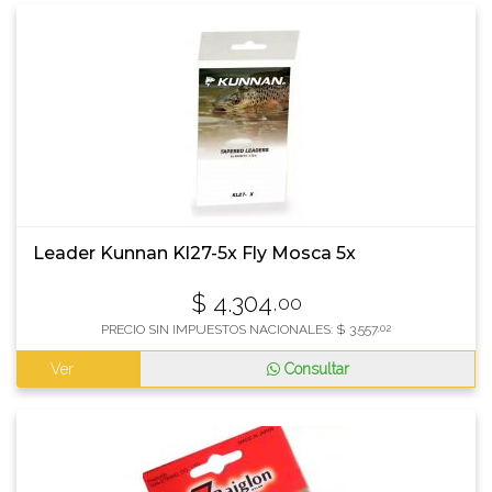
Leader Kunnan Kl27-5x Fly Mosca 5x
$
4.304
,00
PRECIO SIN IMPUESTOS NACIONALES:
$
3.557
,02
Ver
Consultar