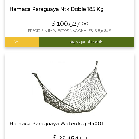
Hamaca Paraguaya Ntk Doble 185 Kg
$
100.527
,00
PRECIO SIN IMPUESTOS NACIONALES:
$
83.080
,17
Ver
Agregar al carrito
Hamaca Paraguaya Waterdog Ha001
$
22.454
,00