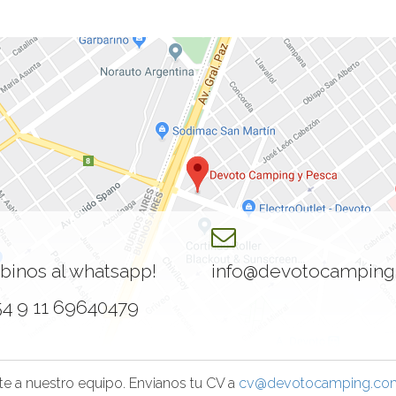
ibinos al whatsapp!
info@devotocamping
54 9 11 69640479
te a nuestro equipo. Envianos tu CV a
cv@devotocamping.com