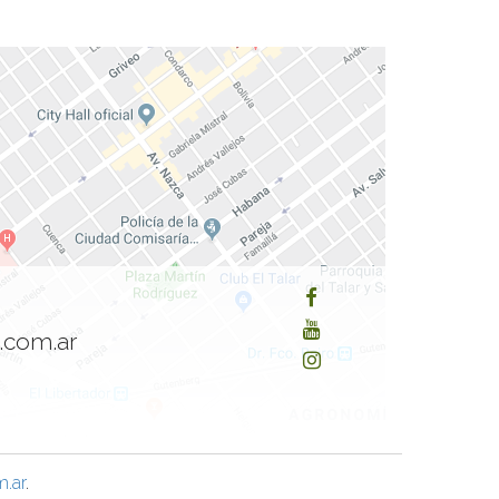
.com.ar
.ar
.