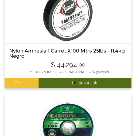
Nylon Amnesia 1 Carret X100 Mtrs 25lbs - 11,4kg
Negro
$
44.294
,00
PRECIO SIN IMPUESTOS NACIONALES:
$
36.606
,61
Ver
Elegir variante