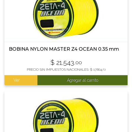
BOBINA NYLON MASTER Z4 OCEAN 0.35 mm
$
21.543
,00
PRECIO SIN IMPUESTOS NACIONALES:
$
17.804
,13
Ver
Agregar al carrito