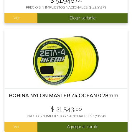
$
51.948
,00
PRECIO SIN IMPUESTOS NACIONALES:
$
42.932
,23
Ver
Elegir variante
BOBINA NYLON MASTER Z4 OCEAN 0.28mm
$
21.543
,00
PRECIO SIN IMPUESTOS NACIONALES:
$
17.804
,13
Ver
Agregar al carrito