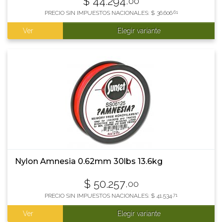
$
44.294
,00
PRECIO SIN IMPUESTOS NACIONALES:
$
36.606
,61
Ver
Elegir variante
Nylon Amnesia 0.62mm 30lbs 13.6kg
$
50.257
,00
PRECIO SIN IMPUESTOS NACIONALES:
$
41.534
,71
Ver
Elegir variante