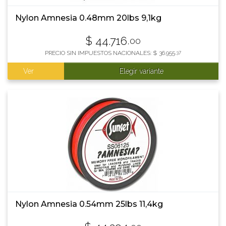
Nylon Amnesia 0.48mm 20lbs 9,1kg
$
44.716
,00
PRECIO SIN IMPUESTOS NACIONALES:
$
36.955
,37
Ver
Elegir variante
Nylon Amnesia 0.54mm 25lbs 11,4kg