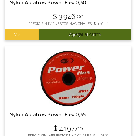
Nylon Albatros Power Flex 0,30
$
3.946
,00
PRECIO SIN IMPUESTOS NACIONALES:
$
3.261
,16
Ver
Agregar al carrito
Nylon Albatros Power Flex 0,35
$
4.197
,00
PRECIO SIN IMPUESTOS NACIONALES:
$
3.468
,60