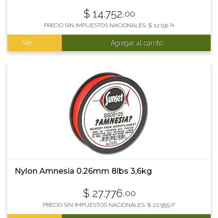
$
14.752
,00
PRECIO SIN IMPUESTOS NACIONALES:
$
12.191
,74
Ver
Agregar al carrito
Nylon Amnesia 0.26mm 8lbs 3,6kg
$
27.776
,00
PRECIO SIN IMPUESTOS NACIONALES:
$
22.955
,37