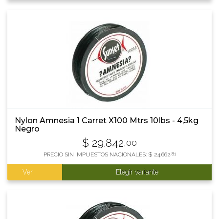
Nylon Amnesia 1 Carret X100 Mtrs 10lbs - 4,5kg
Negro
$
29.842
,00
PRECIO SIN IMPUESTOS NACIONALES:
$
24.662
,81
Ver
Elegir variante