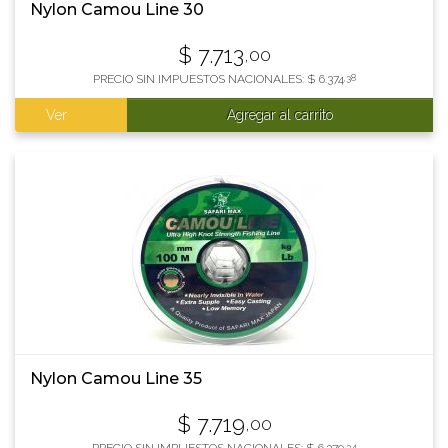
Nylon Camou Line 30
$
7.713
,00
PRECIO SIN IMPUESTOS NACIONALES:
$
6.374
,38
Ver
Agregar al carrito
Nylon Camou Line 35
$
7.719
,00
,34