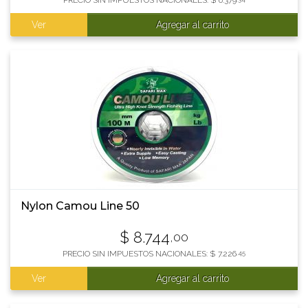
PRECIO SIN IMPUESTOS NACIONALES:
$
6.379
Ver
Agregar al carrito
Nylon Camou Line 50
$
8.744
,00
PRECIO SIN IMPUESTOS NACIONALES:
$
7.226
,45
Ver
Agregar al carrito