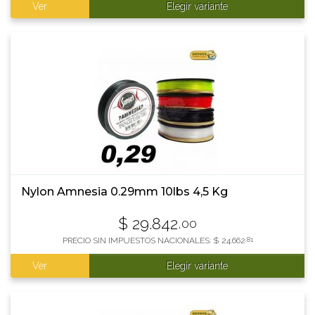
Ver
Elegir variante
Nylon Amnesia 0.29mm 10lbs 4,5 Kg
$
29.842
,00
PRECIO SIN IMPUESTOS NACIONALES:
$
24.662
,81
Ver
Elegir variante