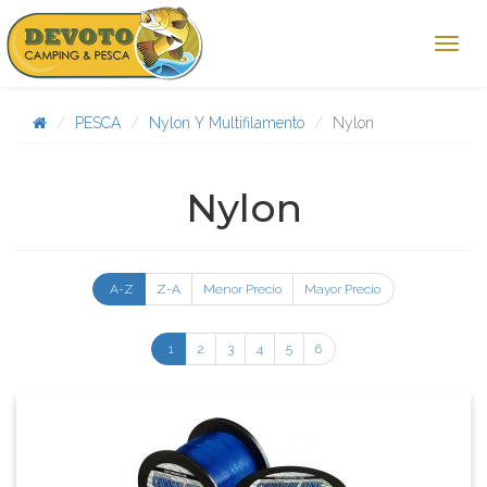
PESCA
Nylon Y Multifilamento
Nylon
Nylon
A-Z
Z-A
Menor Precio
Mayor Precio
1
2
3
4
5
6