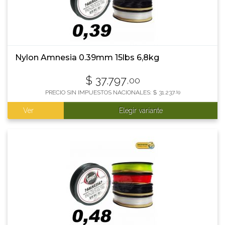
Nylon Amnesia 0.39mm 15lbs 6,8kg
$
37.797
,00
PRECIO SIN IMPUESTOS NACIONALES:
$
31.237
,19
Ver
Elegir variante