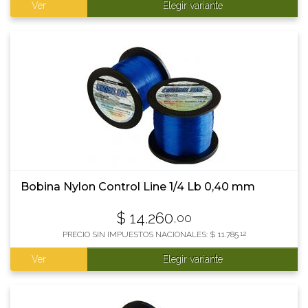
Ver
Elegir variante
Bobina Nylon Control Line 1/4 Lb 0,40 mm
$
14.260
,00
PRECIO SIN IMPUESTOS NACIONALES:
$
11.785
,12
Ver
Elegir variante