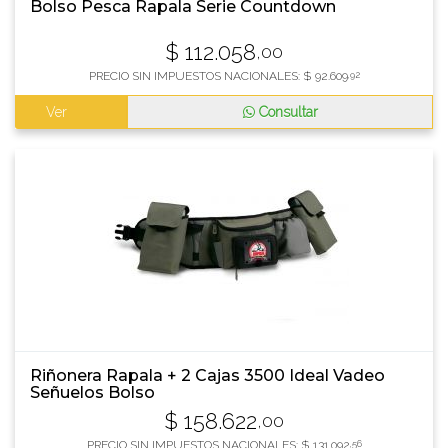
Bolso Pesca Rapala Serie Countdown
$
112.058
,00
PRECIO SIN IMPUESTOS NACIONALES:
$
92.609
,92
Ver
Consultar
Riñonera Rapala + 2 Cajas 3500 Ideal Vadeo
Señuelos Bolso
$
158.622
,00
PRECIO SIN IMPUESTOS NACIONALES:
$
131.092
,56