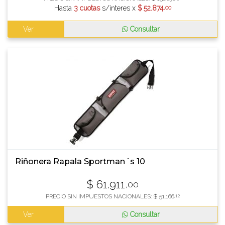
Hasta
3 cuotas
s/interes x
$
52.874
,00
Ver
Consultar
Riñonera Rapala Sportman´s 10
$
61.911
,00
PRECIO SIN IMPUESTOS NACIONALES:
$
51.166
,12
Ver
Consultar