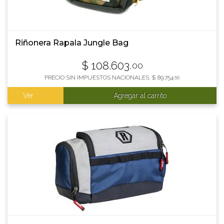
Riñonera Rapala Jungle Bag
$
108.603
,00
PRECIO SIN IMPUESTOS NACIONALES:
$
89.754
,55
Ver
Agregar al carrito